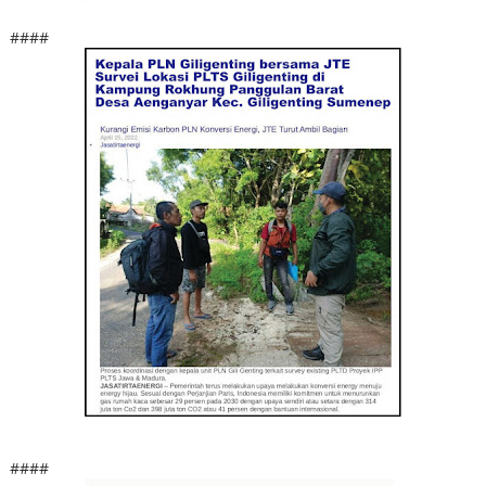
####
####