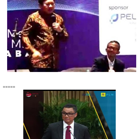
=====