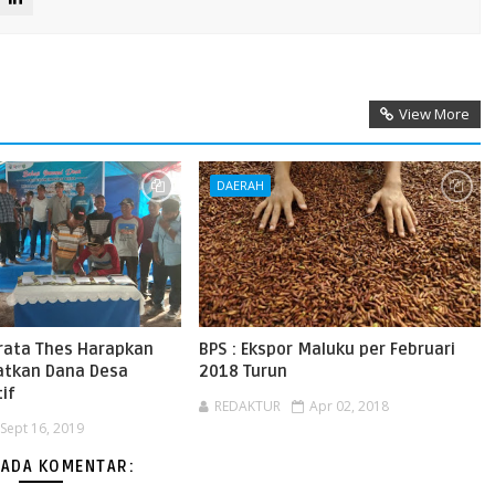
View More
DAERAH
rata Thes Harapkan
BPS : Ekspor Maluku per Februari
atkan Dana Desa
2018 Turun
if
REDAKTUR
Apr 02, 2018
Sept 16, 2019
 ADA KOMENTAR: