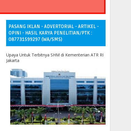
PASANG IKLAN - ADVERTORIAL - ARTIKEL -
OPINI - HASIL KARYA PENELITIAN/PTK :
087731599297 (WA/SMS)
Upaya Untuk Terbitnya SHM di Kementerian ATR RI
Jakarta