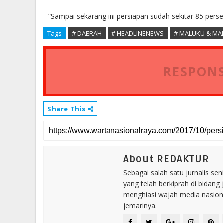
“Sampai sekarang ini persiapan sudah sekitar 85 per
Tags
# DAERAH
# HEADLINENEWS
# MALUKU & MA
RESPONS
Share This
About REDAKTUR
Sebagai salah satu jurnalis se
yang telah berkiprah di bidang 
menghiasi wajah media nasional
jemarinya.