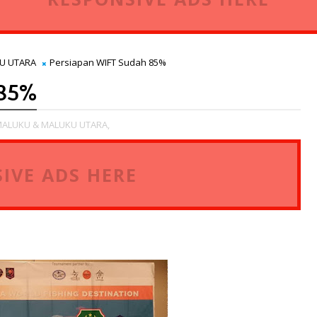
U UTARA
Persiapan WIFT Sudah 85%
 85%
ALUKU & MALUKU UTARA,
IVE ADS HERE