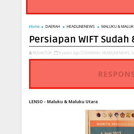
Home
DAERAH
HEADLINENEWS
MALUKU & MALUK
Persiapan WIFT Sudah
REDAKTUR
9 years ago
DAERAH,
HEADLINENEWS,
M
RESPONS
LENSO - Maluku & Maluku Utara