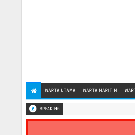
WARTA UTAMA
WARTA MARITIM
WAR
BREAKING
n Patimban Perdana Layani Kapal Peti Kemas Besar Kelas Panamax