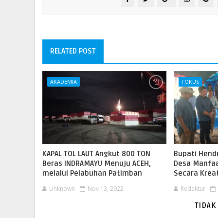
RELATED POST
AKADEMIA
FOKUS
KAPAL TOL LAUT Angkut 800 TON
Bupati Hend
Beras INDRAMAYU Menuju ACEH,
Desa Manfa
melalui Pelabuhan Patimban
Secara Kreat
Unknown
Nov 13, 2022
Redaktur
TIDAK