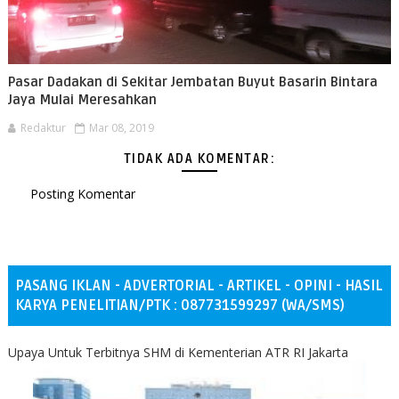
Pasar Dadakan di Sekitar Jembatan Buyut Basarin Bintara
Jaya Mulai Meresahkan
Redaktur
Mar 08, 2019
TIDAK ADA KOMENTAR:
Posting Komentar
PASANG IKLAN - ADVERTORIAL - ARTIKEL - OPINI - HASIL
KARYA PENELITIAN/PTK : 087731599297 (WA/SMS)
Upaya Untuk Terbitnya SHM di Kementerian ATR RI Jakarta