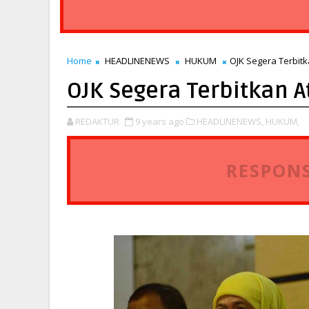
Home
HEADLINENEWS
HUKUM
OJK Segera Terbit
OJK Segera Terbitkan 
REDAKTUR
9 years ago
HEADLINENEWS,
HUKUM,
RESPONS