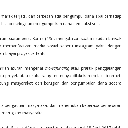
arak terjadi, dan terkesan ada pengumpul dana abai terhadap
apabila berkeinginan mengumpulkan dana demi aksi sosial.
m siaran pers, Kamis (4/5), mengatakan saat ini sudah banyak
memanfaatkan media sosial seperti Instagram yakni dengan
mbiayai proyek tertentu.
uarkan aturan mengenai
crowdfunding
atau praktik penggalangan
tu proyek atau usaha yang umumnya dilakukan melalui internet.
ndungi masyarakat dari kerugian dari pengumpulan dana secara
rima pengaduan masyarakat dan menemukan beberapa penawaran
si merugikan masyarakat.
kat, Satgas Waspada Investasi pada tanggal 18 April 2017 telah