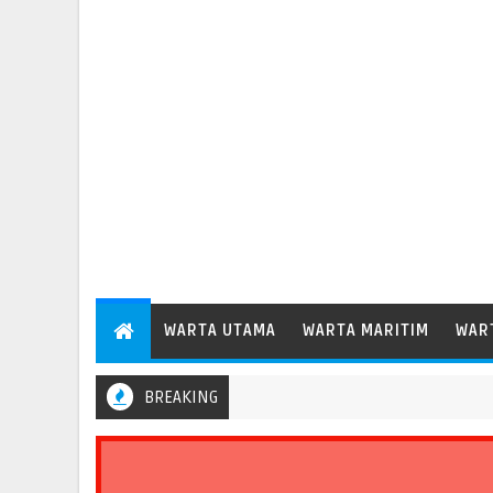
WARTA UTAMA
WARTA MARITIM
WAR
BREAKING
elabuhan Patimban Perdana Layani Kapal Peti Kemas Besar Kelas 