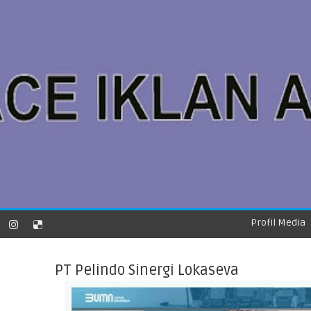
Profil Media
PT Pelindo Sinergi Lokaseva