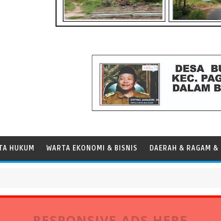
TA HUKUM
WARTA EKONOMI & BISNIS
DAERAH & RAGAM & 
Panamax
RESPONSIVE ADS HERE