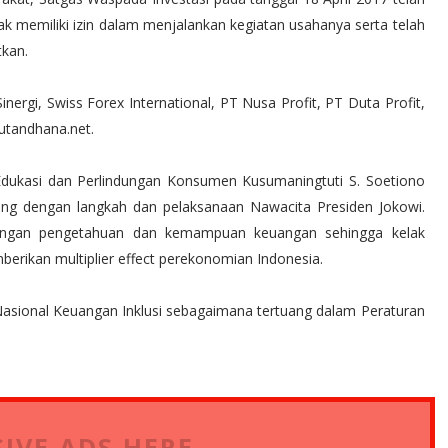
ak memiliki izin dalam menjalankan kegiatan usahanya serta telah
kan.
nergi, Swiss Forex International, PT Nusa Profit, PT Duta Profit,
utandhana.net.
dukasi dan Perlindungan Konsumen Kusumaningtuti S. Soetiono
ring dengan langkah dan pelaksanaan Nawacita Presiden Jokowi.
dengan pengetahuan dan kemampuan keuangan sehingga kelak
erikan multiplier effect perekonomian Indonesia.
Nasional Keuangan Inklusi sebagaimana tertuang dalam Peraturan
IVE ADS HERE