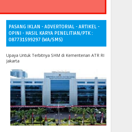
PASANG IKLAN - ADVERTORIAL - ARTIKEL -
OPINI - HASIL KARYA PENELITIAN/PTK :
087731599297 (WA/SMS)
Upaya Untuk Terbitnya SHM di Kementerian ATR RI
Jakarta