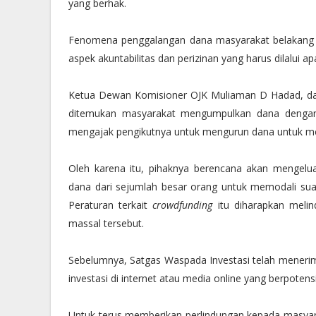
yang berhak.
Fenomena penggalangan dana masyarakat belakang m
aspek akuntabilitas dan perizinan yang harus dilalui 
Ketua Dewan Komisioner OJK Muliaman D Hadad, dala
ditemukan masyarakat mengumpulkan dana dengan 
mengajak pengikutnya untuk mengurun dana untuk me
Oleh karena itu, pihaknya berencana akan mengel
dana dari sejumlah besar orang untuk memodali sua
Peraturan terkait
crowdfunding
itu diharapkan meli
massal tersebut.
Sebelumnya, Satgas Waspada Investasi telah mene
investasi di internet atau media online yang berpoten
Untuk terus memberikan perlindungan kepada masyara