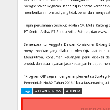
menghentikan kegiatan usaha tujuh entitas karena tid
memberikan informasi yang tidak benar dan menyesat
Tujuh perusahaan tersebut adalah CV. Mulia Kalteng Si
PT Sentra Artha, PT Sentra Artha Futures; dan www.la
Sementara itu, Anggota Dewan Komisioner Bidang E
menyampaikan yang dilakukan oleh OJK saat ini sei
Menurutnya, konsumen keuangan perlu dibekali 
produk dan atau layanan jasa keuangan ini dapat memb
"Program OJK sejalan dengan implementasi Strategi 
Pemerintah No.82 Tahun 2016," kata Kusumaningtuti.
Tags
# HEADLINENEWS
# HUKUM
RESPONS