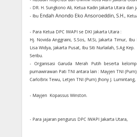
- DR. H. Sungkono Ali, Ketua Kadin Jakarta Utara dan 
Endah 
Anondo Eko Ansoroeddin, S.H.
- Ibu 
, Ketu
- Para Ketua DPC IWAPI se DKI Jakarta Utara :

Hj. Novida Anggraini, S.Sos, 
M.Si
, Jakarta Timur, Ibu 
Lisa Widya, Jakarta Pusat, Ibu Siti Nurlailah, 
S.Ag
 Kep.

Seribu.
- Organisasi Garuda Merah Putih beserta kelompo
purnawirawan Pati TNI antara lain : Mayjen TNI (Purn) 
CarloBrix Tewu, Letjen TNI (Purn) Jhony J. Lumintang,
- Mayjen  Kopassus Winston. 
- Para jajaran pengurus DPC IWAPI Jakarta Utara,