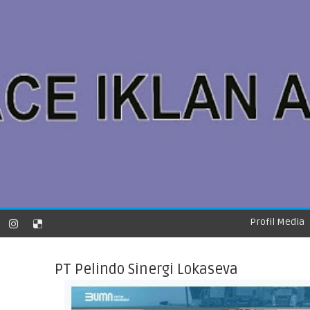
Profil Media
PT Pelindo Sinergi Lokaseva