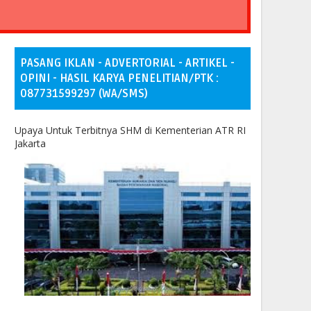
PASANG IKLAN - ADVERTORIAL - ARTIKEL -
OPINI - HASIL KARYA PENELITIAN/PTK :
087731599297 (WA/SMS)
Upaya Untuk Terbitnya SHM di Kementerian ATR RI
Jakarta