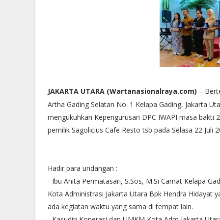
JAKARTA 
UTARA (Wartanasionalraya.com)
 – Bert
Artha Gading Selatan No. 1 Kelapa Gading, Jakarta 
Uta
mengukuhkan Kepengurusan DPC IWAPI 
masa bakti 2
pemilik 
Sagolicius Cafe Resto tsb pada Selasa 22 Juli 2
Hadir para undangan :
- Ibu Anita Permatasari, S.Sos, 
M.Si
 Camat Kelapa Gadi
Kota Administrasi Jakarta Utara Bpk Hendra Hidayat yan
ada kegiatan waktu yang sama di tempat lain.
- Kasudin Koperasi dan UMKM Kota Adm Jakarta Utara