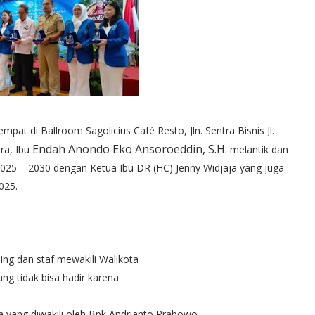
empat di Ballroom Sagolicius Café 
Resto, Jln. Sentra Bisnis Jl. 
Endah 
Anondo Eko Ansoroeddin, S.H.
ra, Ibu 
 melantik dan 
025 – 2030 dengan Ketua Ibu DR (HC) Jenny Widjaja yang juga 
025.
ng dan staf mewakili Walikota

g tidak bisa hadir karena

 yang diwakili oleh Bpk Andrianto Prabowo.